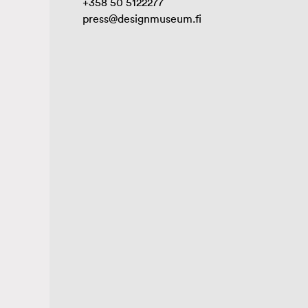
+358 50 5122277
press@designmuseum.fi